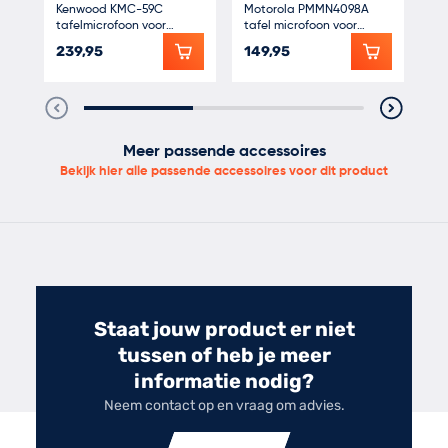
Kenwood KMC-59C
Motorola PMMN4098A
Mo
tafelmicrofoon voor
tafel microfoon voor
mi
Kenwood mobilofoons
DM1400, DM1600,
DM
239,95
149,95
18
DM2600 serie mobilofoon
Meer passende accessoires
Bekijk hier alle passende accessoires voor dit product
Staat jouw product er niet
tussen of heb je meer
informatie nodig?
Neem contact op en vraag om advies.