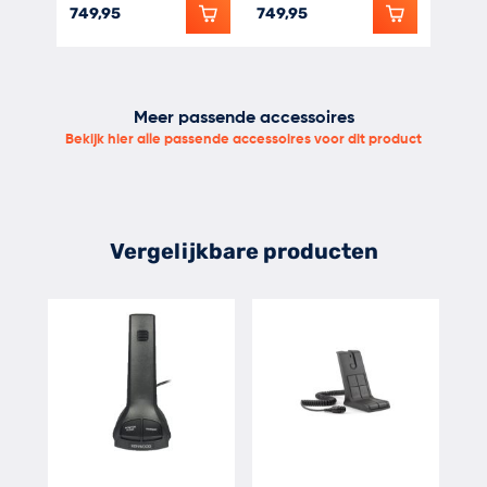
25Watt GPS en Bluetooth
25Watt GPS en Bluetooth
- Avair AV-1-KM-K
749,95
749,95
- 3m kabel
- PTT
- zwanehals microfoon
Meer passende accessoires
- 1,5m aansluitkabel
Bekijk hier alle passende accessoires voor dit product
Vergelijkbare producten