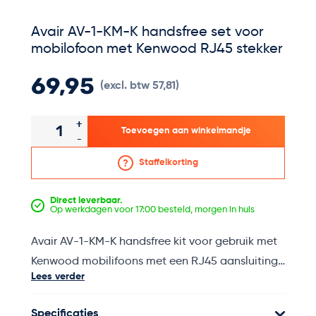
Avair AV-1-KM-K handsfree set voor
mobilofoon met Kenwood RJ45 stekker
69,95
(excl. btw 57,81)
Aantal
+
Toevoegen aan winkelmandje
-
Staffelkorting
Direct leverbaar.
Op werkdagen voor 17:00 besteld, morgen in huis
Avair AV-1-KM-K handsfree kit voor gebruik met
Kenwood mobilifoons met een RJ45 aansluiting.
Lees verder
Door de huidige regelgeving is het niet altijd
Specificaties