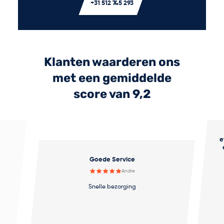
+31 512 745 293
Klanten waarderen ons
met een gemiddelde
score van 9,2
e
Goede Service
Andre
Snelle bezorging