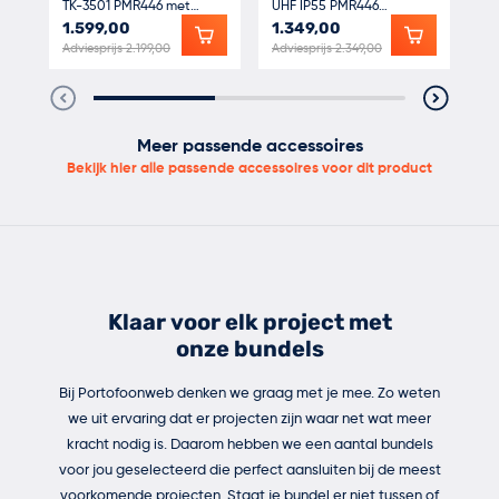
TK-3501 PMR446 met
UHF IP55 PMR446
IP
- 10x adapter
tafelladers
Portofoon met laders
me
1.599,00
1.349,00
1.
- 10x broekriemclip
Adviesprijs 2.199,00
Adviesprijs 2.349,00
Adv
- 10x handleiding
Meer passende accessoires
Bekijk hier alle passende accessoires voor dit product
Klaar voor elk project met
onze bundels
Bij Portofoonweb denken we graag met je mee. Zo weten
we uit ervaring dat er projecten zijn waar net wat meer
kracht nodig is. Daarom hebben we een aantal bundels
voor jou geselecteerd die perfect aansluiten bij de meest
voorkomende projecten. Staat je bundel er niet tussen of