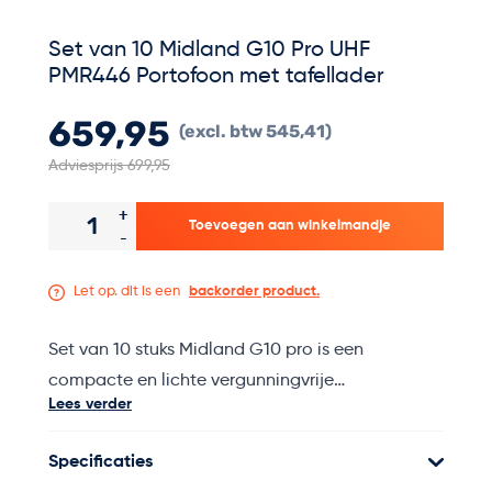
Set van 10 Midland G10 Pro UHF
PMR446 Portofoon met tafellader
659,95
545,41
Adviesprijs 699,95
Aantal
+
Toevoegen aan winkelmandje
-
Let op. dit is een
backorder product.
Set van 10 stuks Midland G10 pro is een
compacte en lichte vergunningvrije
Lees verder
analoge PMR446 portofoon.
Specificaties
De Midland G-10pro heeft een zendvermogen