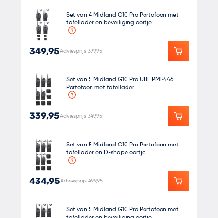
Set van 4 Midland G10 Pro Portofoon met
tafellader en beveiliging oortje
349,95
Adviesprijs 399,95
Set van 5 Midland G10 Pro UHF PMR446
Portofoon met tafellader
339,95
Adviesprijs 349,95
Set van 5 Midland G10 Pro Portofoon met
tafellader en D-shape oortje
434,95
Adviesprijs 499,95
Set van 5 Midland G10 Pro Portofoon met
tafellader en beveiliging oortje