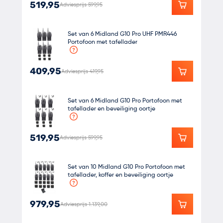
519,95
Adviesprijs 599,95
Set van 6 Midland G10 Pro UHF PMR446
Portofoon met tafellader
409,95
Adviesprijs 419,95
Set van 6 Midland G10 Pro Portofoon met
tafellader en beveiliging oortje
519,95
Adviesprijs 599,95
Set van 10 Midland G10 Pro Portofoon met
tafellader, koffer en beveiliging oortje
979,95
Adviesprijs 1.139,00