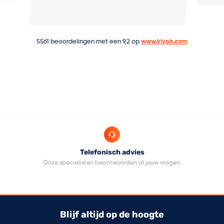
5561
beoordelingen met een
9,2
op
www.kiyoh.com
Telefonisch advies
.
Onze specialisten beantwoorden al jouw vragen.
Op 
Blijf altijd op de hoogte