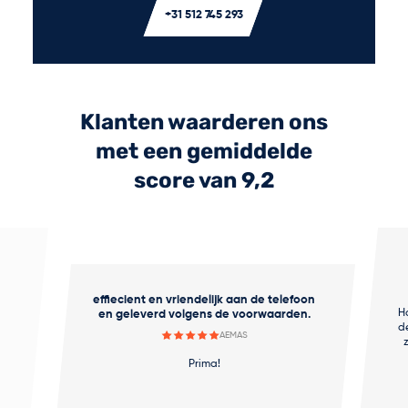
+31 512 745 293
Klanten waarderen ons
met een gemiddelde
score van 9,2
effiecient en vriendelijk aan de telefoon
H
en geleverd volgens de voorwaarden.
d
AEMAS
Prima!