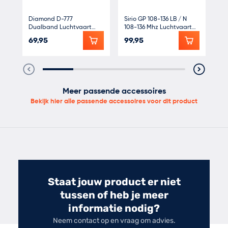
Diamond D-777
Sirio GP 108-136 LB / N
Di
Dualband Luchtvaart
108-136 Mhz Luchtvaart
Du
ontvangst antenne civiel
band 2.15dBi 89cm
on
69,95
99,95
54
en militair
Meer passende accessoires
Bekijk hier alle passende accessoires voor dit product
Staat jouw product er niet
tussen of heb je meer
informatie nodig?
Neem contact op en vraag om advies.