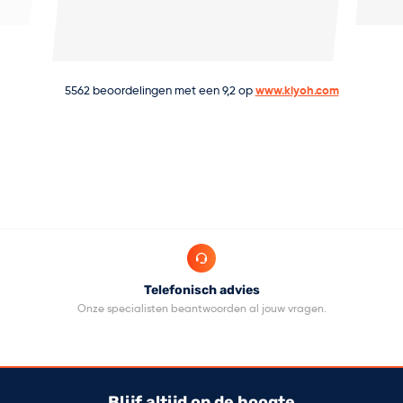
5562
beoordelingen met een
9,2
op
www.kiyoh.com
Telefonisch advies
.
Onze specialisten beantwoorden al jouw vragen.
Op 
Blijf altijd op de hoogte