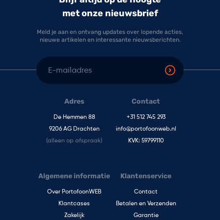
met onze nieuwsbrief
Meld je aan en ontvang updates over lopende acties,
nieuwe artikelen en interessante nieuwsberichten.
E-mailadres
Adres
Contact
De Hemmen 88
+31 512 745 293
9206 AG Drachten
info@portofoonweb.nl
(alleen op afspraak)
KVK: 59799110
Algemene informatie
Klantenservice
Over PortofoonWEB
Contact
Klantcases
Betalen en Verzenden
Zakelijk
Garantie