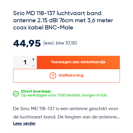
Sirio MD 118-137 luchtvaart band
antenne 2.15 dBI 76cm met 3,6 meter
coax kabel BNC-Male
44,95
(excl. btw 37,15)
Aantal
+
Toevoegen aan winkelmandje
-
Staffelkorting
Direct leverbaar.
Op werkdagen voor 17:00 besteld, morgen in huis
De Sirio MD 118-137 is een antenne geschikt voor
de luchtvaart band. De lengten van de antenne
Lees verder
is 76cm en heeft een frequentiebereik van 118 -