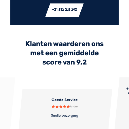
+31 512 745 293
Klanten waarderen ons
met een gemiddelde
score van 9,2
e
Goede Service
Andre
Snelle bezorging