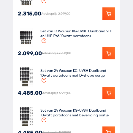
2.315,00
Adviesprijs 2.999,00
Set van 12 Wouxun KG-UV8H Dualband VHF
en UHF IP66 10watt portofoons
2.099,00
Adviesprijs 2.639,00
Set van 24 Wouxun KG-UV8H Dualband
10watt portofoons met D-shape oortje
4.485,00
Adviesprijs 5.999,00
Set van 24 Wouxun KG-UV8H Dualband
10watt portofoons met beveiliging oortje
4.485,00
Adviesprijs 5.999,00