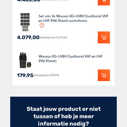
Set van 24 Wouxun KG-UV8H Dualband VHF
en UHF IP66 10watt portofoons
4.079,00
Adviesprijs 5.279,00
Wouxun KG-UV8H Dualband VHF en UHF
IP66 10watt
Speciale prijs
179,95
Adviesprijs
219,95
Staat jouw product er niet
tussen of heb je meer
informatie nodig?