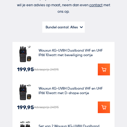
1x Broekriem clip
wil je een advies op maat, neem dan even
contact
met
1x Manual
ons op.
Bundel aantal:
Alles
Wouxun KG-UV8H Dualband VHF en UHF
IP66 10watt met beveiliging oortje
199,95
Adviesprijs 249,95
Wouxun KG-UV8H Dualband VHF en UHF
IP66 10watt met D-shape oortje
199,95
Adviesprijs 249,95
Set van 2 Wouxun KG-UV8H Dualband