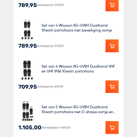
789,95
Adviesprijs 999,95
Set van 4 Wouxun KG-UV8H Dualband
10watt portofoons met beveiliging oortje
789,95
Adviesprijs 999,95
Set van 4 Wouxun KG-UV8H Dualband VHF
en UHF IP66 10watt portofoons
709,95
Adviesprijs 879,95
Set van 5 Wouxun KG-UV8H Dualband
10watt portofoons met D-shape oortje en
koffer
1.105,00
Adviesprijs 1.369,00