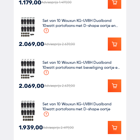
1.179,00
Adviesprijs 1.499,00
Set van 10 Wouxun KG-UV8H Dualband
10watt portofoons met D-shape oortje en
koffer
2.069,00
Adviesprijs 2.639,00
Set van 10 Wouxun KG-UV8H Dualband
10watt portofoons met beveiliging oortje en
koffer
2.069,00
Adviesprijs 2.639,00
Set van 10 Wouxun KG-UV8H Dualband
10watt portofoons met D-shape oortje
1.939,00
Adviesprijs 2.499,00