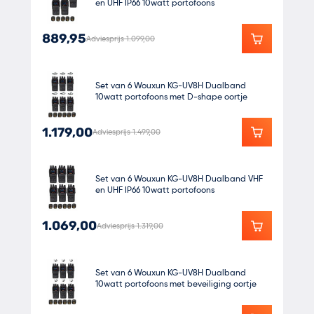
en UHF IP66 10watt portofoons
889,95
Adviesprijs 1.099,00
Set van 6 Wouxun KG-UV8H Dualband
10watt portofoons met D-shape oortje
1.179,00
Adviesprijs 1.499,00
Set van 6 Wouxun KG-UV8H Dualband VHF
en UHF IP66 10watt portofoons
1.069,00
Adviesprijs 1.319,00
Set van 6 Wouxun KG-UV8H Dualband
10watt portofoons met beveiliging oortje