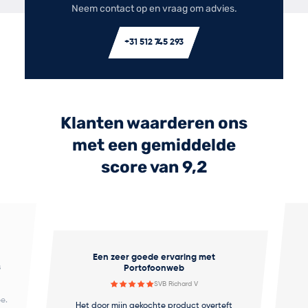
Neem contact op en vraag om advies.
+31 512 745 293
Klanten waarderen ons
met een gemiddelde
score van 9,2
Een zeer goede ervaring met
s
Portofoonweb
SVB Richard V
e.
Het door mijn gekochte product overteft