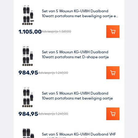
Set van 5 Wouxun KG-UV8H Dualband
10watt portofoons met beveiliging oortje en
koffer
1.105,00
Adviesprijs 1.369,00
Set van 5 Wouxun KG-UV8H Dualband
10watt portofoons met D-shape oortje
984,95
Adviesprijs 1.249,00
Set van 5 Wouxun KG-UV8H Dualband
10watt portofoons met beveiliging oortje
984,95
Adviesprijs 1.249,00
Set van 5 Wouxun KG-UV8H Dualband VHF