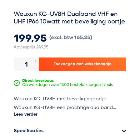
Wouxun KG-UV8H Dualband VHF en
UHF IP66 10watt met beveiliging oortje
199,95
165,25
Adviesprijs 249,95
Aantal
+
Toevoegen aan winkelmandje
-
Direct leverbaar.
Op werkdagen voor 17:00 besteld, morgen in huis
Wouxun KG-UV8H met beveiligingoortje.
Wouxun KG-UV8H een prachtige dualband
Lees verder
krachtpatser met wel 10watt zendvermogen
voor het beste bereik wat haalbaar is. Deze
Specificaties
portofoon is dualband met de banden VHF en