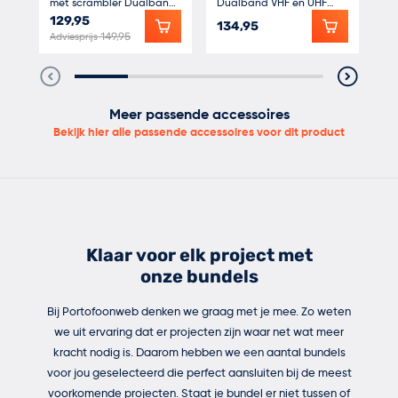
met scrambler Dualband
Dualband VHF en UHF
Du
Professioneel gebruik
-
Speciale prijs
Spe
IP55 5Watt Breedband
IP55 5Watt
10
129,95
11
134,95
Beveiliging
-
Adviesprijs
149,95
Adv
Zendamateur
-
- Horeca
- BHV
Meer passende accessoires
- Outdoor activiteiten
Bekijk hier alle passende accessoires voor dit product
- Airsoft
- Offshore
Inhoud van het pakket:
Klaar voor elk project met
1x Wouxun KG-UV8H IP66 Portofoon
onze bundels
1x Beveiliging oortje
1x Accu 3200Mah Li-ion
Bij Portofoonweb denken we graag met je mee. Zo weten
we uit ervaring dat er projecten zijn waar net wat meer
1x Bureau lader
kracht nodig is. Daarom hebben we een aantal bundels
1x Keykoord
voor jou geselecteerd die perfect aansluiten bij de meest
1x High gain dualband antenne
voorkomende projecten. Staat je bundel er niet tussen of