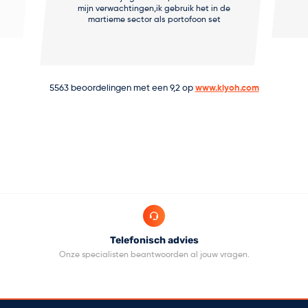
mijn verwachtingen,ik gebruik het in de
martieme sector als portofoon set
5563
beoordelingen met een
9,2
op
www.kiyoh.com
Telefonisch advies
.
Onze specialisten beantwoorden al jouw vragen.
Op 